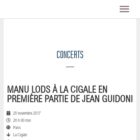
ACTU
BIO
CONCERTS
DISCOGRAPHIE
VIDEO
MANU LODS À LA CIGALE EN
PREMIÈRE PARTIE DE JEAN GUIDONI
PHOTOS
20 novembre 2017
20 h 00 min
CONCERTS
Paris
La Cigale