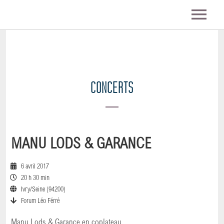
ACTU
BIO
CONCERTS
DISCOGRAPHIE
VIDEO
MANU LODS & GARANCE
PHOTOS
6 avril 2017
20 h 30 min
Ivry/Seine (94200)
CONCERTS
Forum Léo Férré
Manu Lods & Garance en coplateau