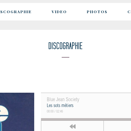
ISCOGRAPHIE
VIDEO
PHOTOS
C
DISCOGRAPHIE
Blue Jean Society
Les sots métiers
00:00
/
02:46